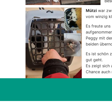
Bes
Mützi
war zwa
vom winzig kl
Es freute uns
aufgenommen 
Peggy mit der
beiden überno
Es ist schön 
gut geht.
Es zeigt sich
Chance auch 