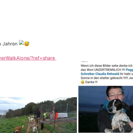
en Jahren
verWalkAlone/?ref=share