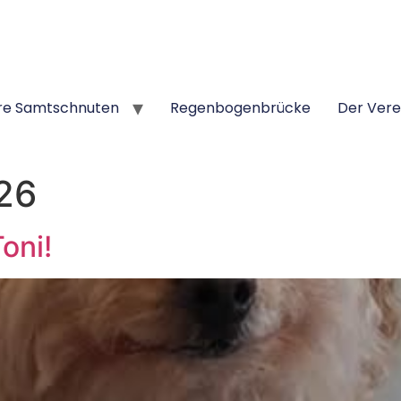
re Samtschnuten
Regenbogenbrücke
Der Vere
26
oni!