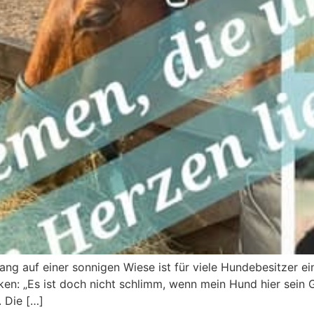
ng auf einer sonnigen Wiese ist für viele Hundebesitzer e
en: „Es ist doch nicht schlimm, wenn mein Hund hier sein Ges
. Die […]