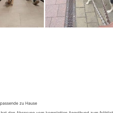
s passende zu Hause
a hat den Absprung vom kompletten Angsthund zum fröhliche